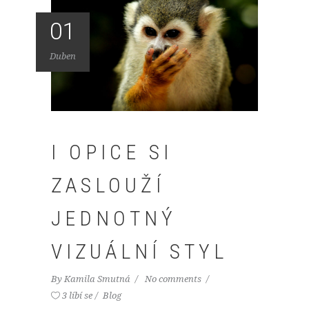
01
Duben
I OPICE SI
ZASLOUŽÍ
JEDNOTNÝ
VIZUÁLNÍ STYL
By
Kamila Smutná
No comments
3 líbí se
Blog