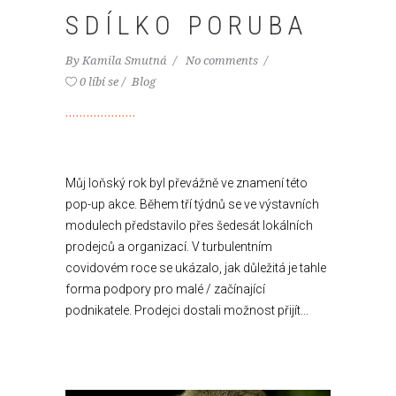
SDÍLKO PORUBA
By
Kamila Smutná
No comments
0 líbí se
Blog
Můj loňský rok byl převážně ve znamení této
pop-up akce. Během tří týdnů se ve výstavních
modulech představilo přes šedesát lokálních
prodejců a organizací. V turbulentním
covidovém roce se ukázalo, jak důležitá je tahle
forma podpory pro malé / začínající
podnikatele. Prodejci dostali možnost přijít...