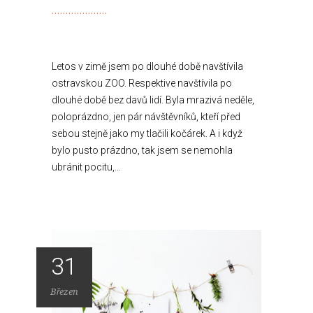
Letos v zimě jsem po dlouhé době navštívila
ostravskou ZOO. Respektive navštívila po
dlouhé době bez davů lidí. Byla mrazivá neděle,
poloprázdno, jen pár návštěvníků, kteří před
sebou stejně jako my tlačili kočárek. A i když
bylo pusto prázdno, tak jsem se nemohla
ubránit pocitu,...
31
Březen