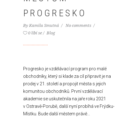
PROGRESKO
By
Kamila Smutná
No comments
0 líbí se
Blog
Progresko je vzdělávací program pro malé
obchodníky, který si klade za cíl připravit je na
prodej v 21. století a propojit města s jejich
komunitou obchodníků. První vzdělávací
akademie se uskutečnila na jaře roku 2021
v Ostravě-Porubě, další nyní probíhá ve Frýdku-
Místku. Bude další městem právě...