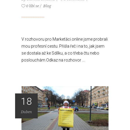
0 líbí se
Blog
V rozhovoru pro Markeťáci.online jsme probrali
mou profesní cestu. Přišla řeč i na to, jak jsem
se dostala až ke Sdílku, a co třeba čtu nebo
poslouchám.Odkaz na rozhovor ...
18
Duben