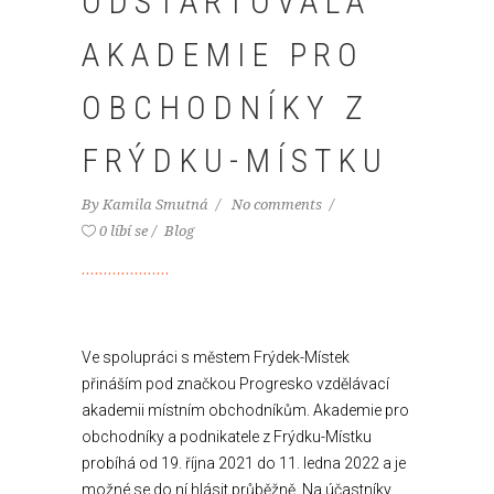
ODSTARTOVALA
AKADEMIE PRO
OBCHODNÍKY Z
FRÝDKU-MÍSTKU
By
Kamila Smutná
No comments
0 líbí se
Blog
Ve spolupráci s městem Frýdek-Místek
přináším pod značkou Progresko vzdělávací
akademii místním obchodníkům. Akademie pro
obchodníky a podnikatele z Frýdku-Místku
probíhá od 19. října 2021 do 11. ledna 2022 a je
možné se do ní hlásit průběžně. Na účastníky