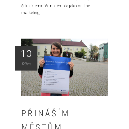
čekají semináře na témata jako on-line
marketing,...
10
Říjen
PŘINÁŠÍM
MĚSTŮM