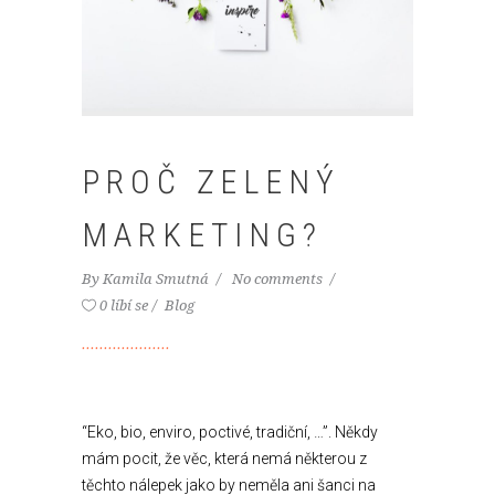
PROČ ZELENÝ
MARKETING?
By
Kamila Smutná
No comments
0 líbí se
Blog
“Eko, bio, enviro, poctivé, tradiční, …”. Někdy
mám pocit, že věc, která nemá některou z
těchto nálepek jako by neměla ani šanci na