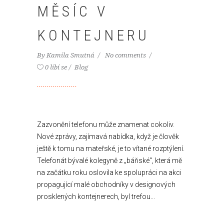
MĚSÍC V
KONTEJNERU
By
Kamila Smutná
No comments
0 líbí se
Blog
Zazvonění telefonu může znamenat cokoliv.
Nové zprávy, zajímavá nabídka, když je člověk
ještě k tomu na mateřské, je to vítané rozptýlení.
Telefonát bývalé kolegyně z „báňské“, která mě
na začátku roku oslovila ke spolupráci na akci
propagující malé obchodníky v designových
prosklených kontejnerech, byl trefou...